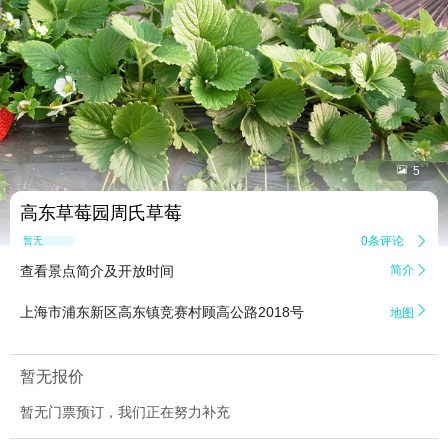


5
高东草莓园周氏草莓
0条评论

暂无点评
查看景点简介及开放时间
简介


上海市浦东新区高东镇竞赛村顾高公路2018号
地图
暂无报价
暂无门票预订，我们正在努力补充