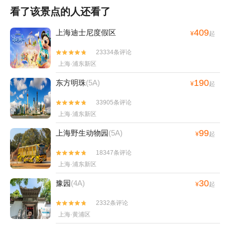
看了该景点的人还看了
409
上海迪士尼度假区
¥
起
23334条评论


上海·浦东新区
190
东方明珠
(5A)
¥
起
33905条评论


上海·浦东新区
99
上海野生动物园
(5A)
¥
起
18347条评论


上海·浦东新区
30
豫园
(4A)
¥
起
2332条评论


上海·黄浦区