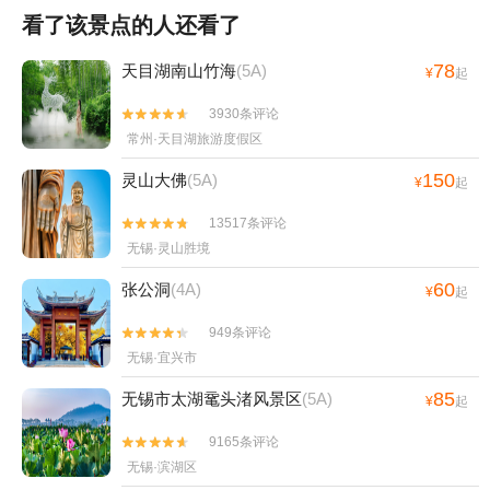
看了该景点的人还看了
78
天目湖南山竹海
(5A)
¥
起
3930条评论


常州·天目湖旅游度假区
150
灵山大佛
(5A)
¥
起
13517条评论


无锡·灵山胜境
60
张公洞
(4A)
¥
起
949条评论


无锡·宜兴市
85
无锡市太湖鼋头渚风景区
(5A)
¥
起
9165条评论


无锡·滨湖区