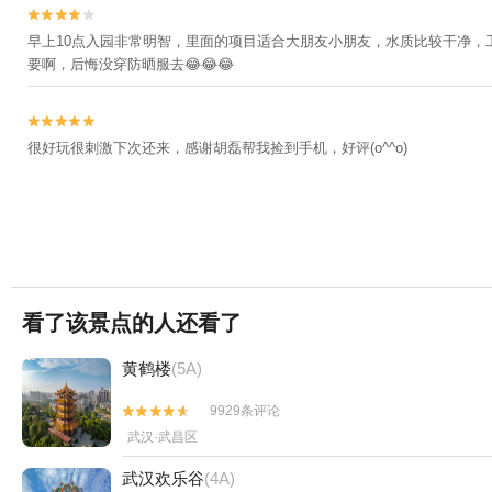


早上10点入园非常明智，里面的项目适合大朋友小朋友，水质比较干净
要啊，后悔没穿防晒服去😂😂😂


很好玩很刺激下次还来，感谢胡磊帮我捡到手机，好评(o^^o)
看了该景点的人还看了
黄鹤楼
(5A)
9929条评论


武汉·武昌区
武汉欢乐谷
(4A)