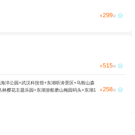
299

¥
起
515

¥
起
地海洋公园+武汉科技馆+东湖听涛景区+马鞍山森
258
丛林樱花主题乐园+东湖游船磨山梅园码头+东湖1

¥
起