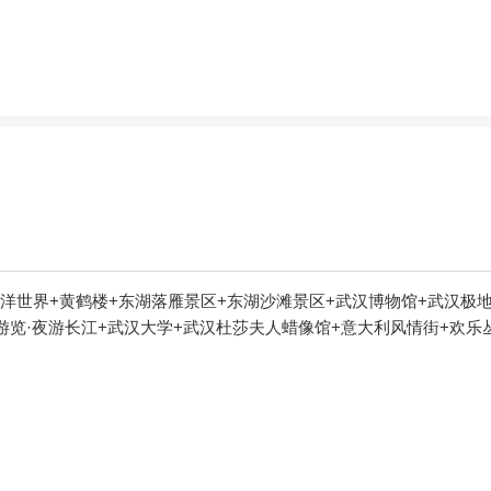
洋世界+黄鹤楼+东湖落雁景区+东湖沙滩景区+武汉博物馆+武汉极
游览·夜游长江+武汉大学+武汉杜莎夫人蜡像馆+意大利风情街+欢乐