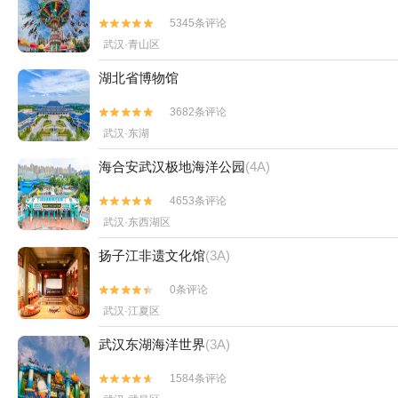
5345条评论


武汉·青山区
湖北省博物馆
3682条评论


武汉·东湖
海合安武汉极地海洋公园
(4A)
4653条评论


武汉·东西湖区
扬子江非遗文化馆
(3A)
0条评论


武汉·江夏区
武汉东湖海洋世界
(3A)
1584条评论

