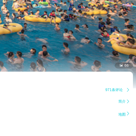

66
971条评论

简介


地图