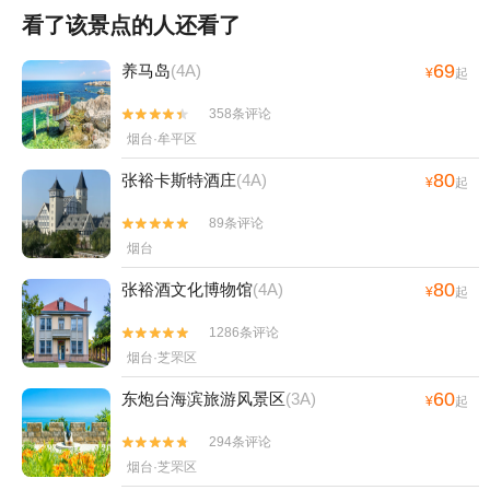
看了该景点的人还看了
69
养马岛
(4A)
¥
起
358条评论


烟台·牟平区
80
张裕卡斯特酒庄
(4A)
¥
起
89条评论


烟台
80
张裕酒文化博物馆
(4A)
¥
起
1286条评论


烟台·芝罘区
60
东炮台海滨旅游风景区
(3A)
¥
起
294条评论


烟台·芝罘区