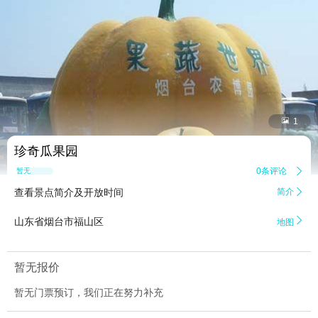


1
珍奇瓜果园
0条评论

暂无点评
查看景点简介及开放时间
简介


山东省烟台市福山区
地图
暂无报价
暂无门票预订，我们正在努力补充