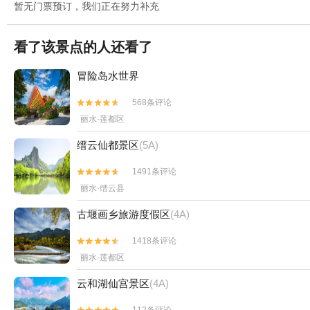
暂无门票预订，我们正在努力补充
看了该景点的人还看了
冒险岛水世界
568条评论


丽水·莲都区
缙云仙都景区
(5A)
1491条评论


丽水·缙云县
古堰画乡旅游度假区
(4A)
1418条评论


丽水·莲都区
云和湖仙宫景区
(4A)