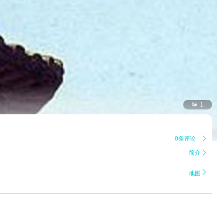

1
0条评论

简介


地图