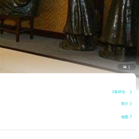

1
2条评论

简介


地图