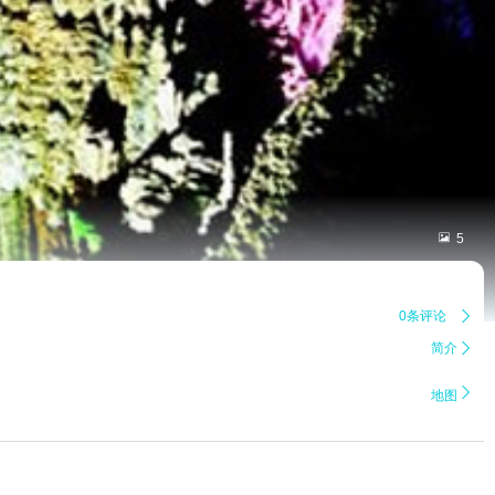

5
0条评论

简介


地图