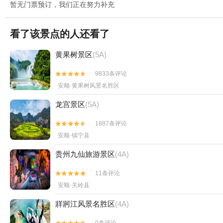
暂无门票预订，我们正在努力补充
看了该景点的人还看了
黄果树景区
(5A)
9833条评论


安顺·黄果树风景名胜区
龙宫景区
(5A)
1887条评论


安顺·镇宁县
贵州九仙旅游景区
(4A)
11条评论


安顺·关岭县
牂牁江风景名胜区
(4A)