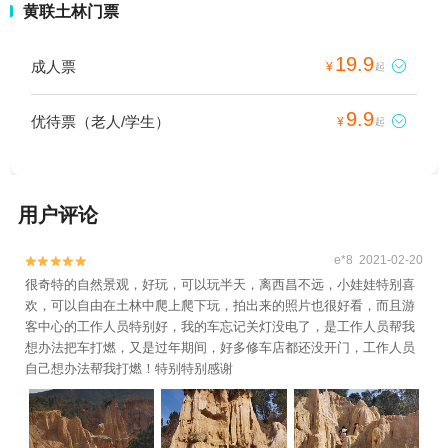
黄联土林门票
19.9
成人票

¥
起
9.9
优待票（老人/学生）

¥
起
用户评论
e*8 2021-02-20


很奇特的自然景观，好玩，可以玩半天，离西昌不远，小娃娃特别喜
欢，可以自由在土林中爬上爬下玩，拍出来的照片也很好看，而且游
客中心的工作人员特别好，我的车忘记关灯没电了，是工作人员帮我
想办法把车打燃，又是过年期间，好多修车店都还没开门，工作人员
自己想办法帮我打燃！特别特别感谢