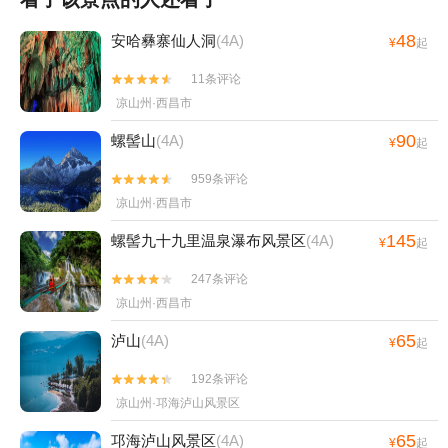
48
安哈彝寨仙人洞
(4A)
¥
起
11条评论


凉山州·西昌市
90
螺髻山
(4A)
¥
起
959条评论


凉山州·西昌市
145
螺髻九十九里温泉瀑布风景区
(4A)
¥
起
247条评论


凉山州·西昌市
65
泸山
(4A)
¥
起
192条评论


凉山州·邛海泸山风景区
65
邛海泸山风景区
(4A)
¥
起