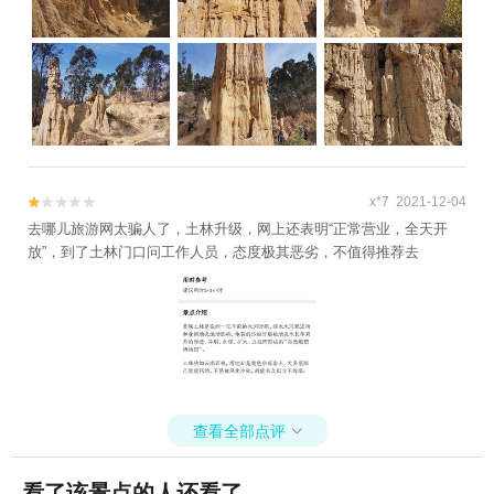
x*7 2021-12-04


去哪儿旅游网太骗人了，土林升级，网上还表明“正常营业，全天开
放”，到了土林门口问工作人员，态度极其恶劣，不值得推荐去
查看全部点评

看了该景点的人还看了