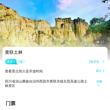


17
黄联土林
4.0
3条评论

分
一般
查看景点简介及开放时间
简介

四川省凉山彝族自治州西昌市黄联关镇京昆高速公路土
地图
林景区

门票