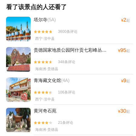
看了该景点的人还看了
2
塔尔寺
(5A)
¥
起
3600条评论


西宁·湟中县
95
贵德国家地质公园阿什贡七彩峰丛景区
(4A)
¥
起
348条评论


海南洲·贵德县
9
青海藏文化馆
(4A)
¥
起
106条评论


西宁·湟中县
30
黄河奇石苑
¥
起
21条评论


海南洲·贵德县