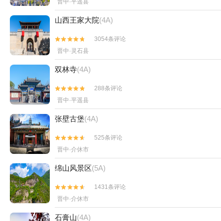
晋中·平遥县
山西王家大院
(4A)
3054条评论


晋中·灵石县
双林寺
(4A)
288条评论


晋中·平遥县
张壁古堡
(4A)
525条评论


晋中·介休市
绵山风景区
(5A)
1431条评论


晋中·介休市
石膏山
(4A)