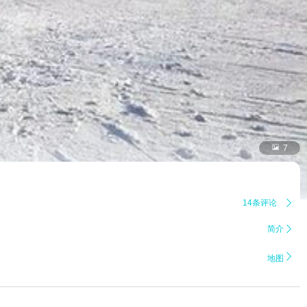

7
14条评论

简介


地图