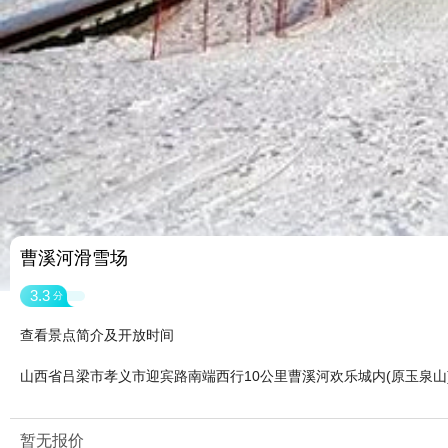
曹溪河滑雪场
3.3
分
查看景点简介及开放时间
山西省吕梁市孝义市迎宾路南端西行10公里曹溪河欢乐城内(原玉泉山
暂无报价