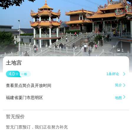


1
土地宫
4.0
1条评论

分
一般
查看景点简介及开放时间
简介


福建省厦门市思明区
地图
暂无报价
暂无门票预订，我们正在努力补充