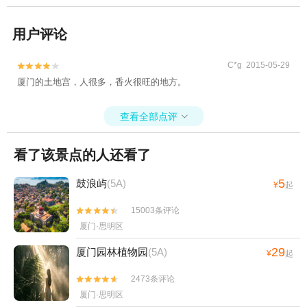
用户评论
C*g 2015-05-29


厦门的土地宫，人很多，香火很旺的地方。
查看全部点评

看了该景点的人还看了
5
鼓浪屿
(5A)
¥
起
15003条评论


厦门·思明区
29
厦门园林植物园
(5A)
¥
起
2473条评论


厦门·思明区