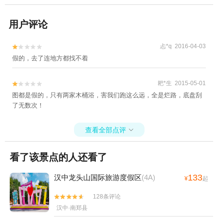
用户评论
忐*q 2016-04-03


假的，去了连地方都找不着
耙*生 2015-05-01


图都是假的，只有两家木桶浴，害我们跑这么远，全是烂路，底盘刮
了无数次！
查看全部点评

看了该景点的人还看了
133
汉中龙头山国际旅游度假区
(4A)
¥
起
128条评论


汉中·南郑县