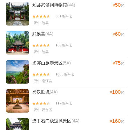
50
勉县武侯祠博物馆
(4A)
¥
起
301条评论


汉中·勉县
60
武侯墓
(4A)
¥
起
166条评论


汉中·勉县
75
光雾山旅游景区
(5A)
¥
起
1083条评论


巴中·南江县
100
兴汉胜境
(4A)
¥
起
117条评论


汉中·汉台区
160
汉中石门栈道风景区
(4A)
¥
起