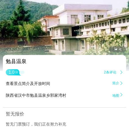


4
勉县温泉
1.0
2条评论

分
查看景点简介及开放时间
简介


陕西省汉中市勉县温泉乡郭家湾村
地图
暂无报价
暂无门票预订，我们正在努力补充