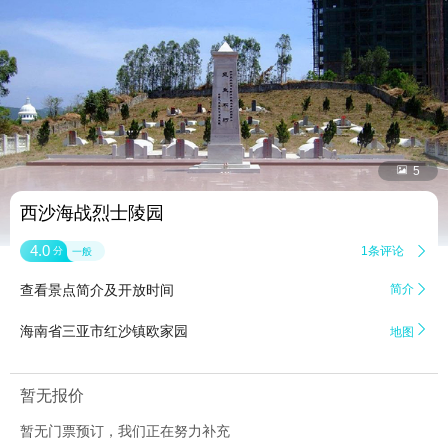


5
西沙海战烈士陵园
4.0
1条评论

分
一般
查看景点简介及开放时间
简介


海南省三亚市红沙镇欧家园
地图
暂无报价
暂无门票预订，我们正在努力补充