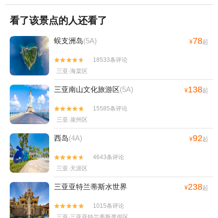
看了该景点的人还看了
78
蜈支洲岛
(5A)
¥
起
18533条评论


三亚·海棠区
138
三亚南山文化旅游区
(5A)
¥
起
15585条评论


三亚·崖州区
92
西岛
(4A)
¥
起
4643条评论


三亚·天涯区
238
三亚亚特兰蒂斯水世界
¥
起
1015条评论


三亚·三亚亚特兰蒂斯度假区