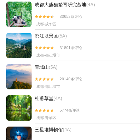
成都大熊猫繁育研究基地
(4A)
33652条评论


成都·成华区
都江堰景区
(5A)
31801条评论


成都·都江堰市
青城山
(5A)
20140条评论


成都·都江堰市
杜甫草堂
(4A)
5774条评论


成都·青羊区
三星堆博物馆
(4A)