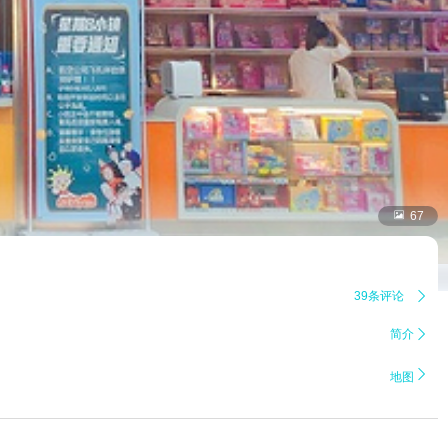

67
39条评论

简介


地图