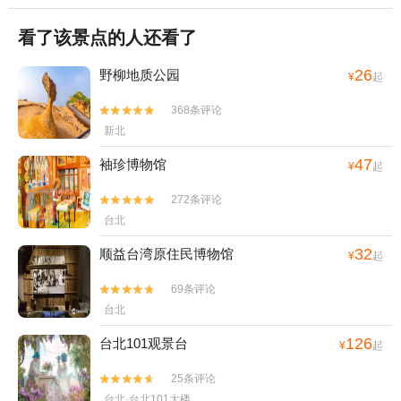
看了该景点的人还看了
26
野柳地质公园
¥
起
368条评论


新北
47
袖珍博物馆
¥
起
272条评论


台北
32
顺益台湾原住民博物馆
¥
起
69条评论


台北
126
台北101观景台
¥
起
25条评论


台北·台北101大楼