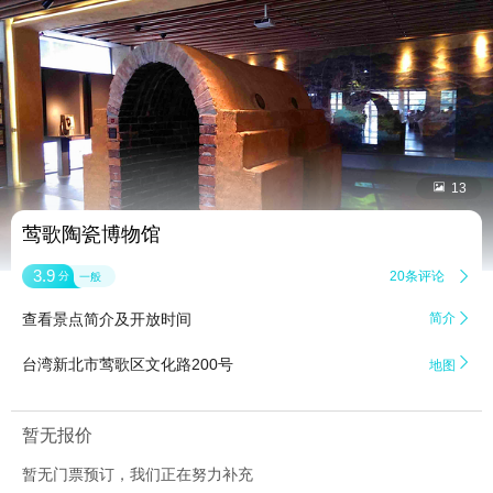


13
莺歌陶瓷博物馆
3.9
20条评论

分
一般
查看景点简介及开放时间
简介


台湾新北市莺歌区文化路200号
地图
暂无报价
暂无门票预订，我们正在努力补充