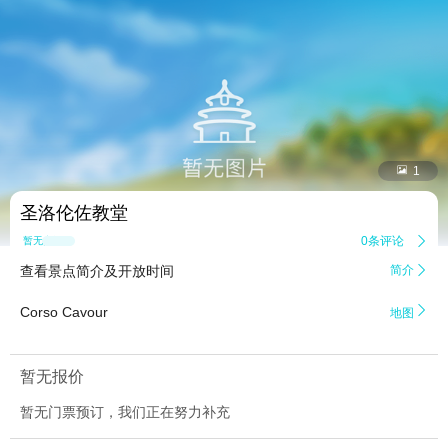


1
圣洛伦佐教堂
0条评论

暂无点评
查看景点简介及开放时间
简介


Corso Cavour
地图
暂无报价
暂无门票预订，我们正在努力补充