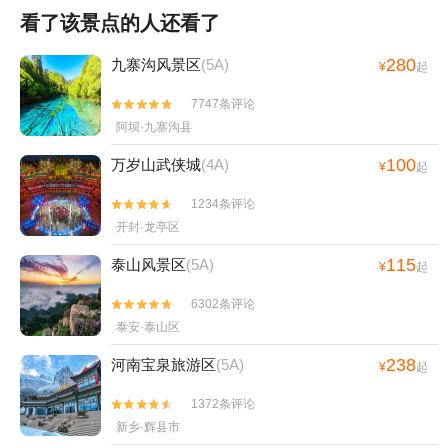
看了该景点的人还看了
280
九寨沟风景区
(5A)
¥
起
7747条评论


阿坝·九寨沟县
100
万岁山武侠城
(4A)
¥
起
1234条评论


开封·龙亭区
115
泰山风景区
(5A)
¥
起
6302条评论


泰安·泰山区
238
河南宝泉旅游区
(5A)
¥
起
1372条评论


新乡·辉县市