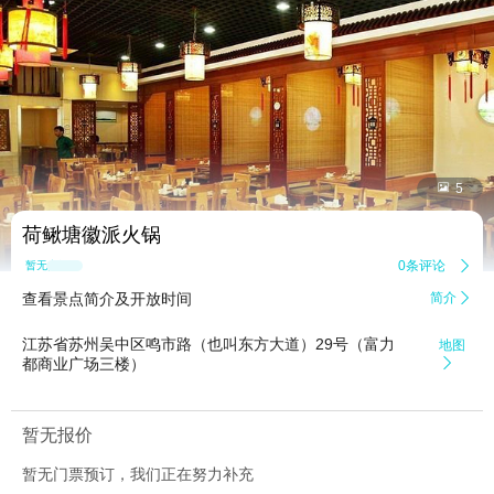


5
荷鳅塘徽派火锅
0条评论

暂无点评
查看景点简介及开放时间
简介

江苏省苏州吴中区鸣市路（也叫东方大道）29号（富力
地图
都商业广场三楼）

暂无报价
暂无门票预订，我们正在努力补充