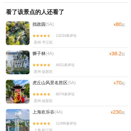
看了该景点的人还看了
80
拙政园
(5A)
¥
起
13234条评论


苏州·平江区
38.2
狮子林
(4A)
¥
起
4421条评论


苏州·姑苏区
70
虎丘山风景名胜区
(5A)
¥
起
6674条评论


苏州·姑苏区
230
上海欢乐谷
(4A)
¥
起
11496条评论


上海·松江区