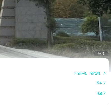

5
87条评论
1条攻略

简介


地图