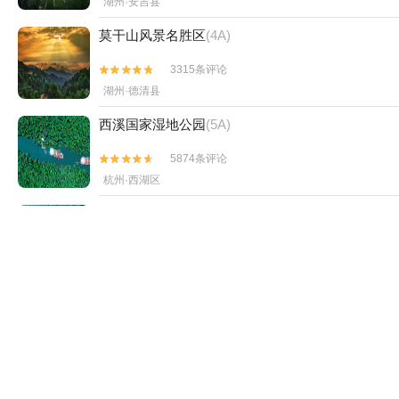
湖州·安吉县
莫干山风景名胜区
(4A)
3315条评论


湖州·德清县
西溪国家湿地公园
(5A)
5874条评论


杭州·西湖区
浙北大峡谷
(4A)
489条评论


湖州·安吉县
安吉天目山漂流
109条评论


湖州·安吉县
将军关探险漂流