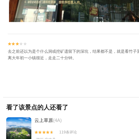


去之前还以为是个什么洞或挖矿遗留下的深坑，结果都不是，就是看竹子
离大年初一小镇很近，走走二十分钟。
看了该景点的人还看了
云上草原
(4A)
119条评论

