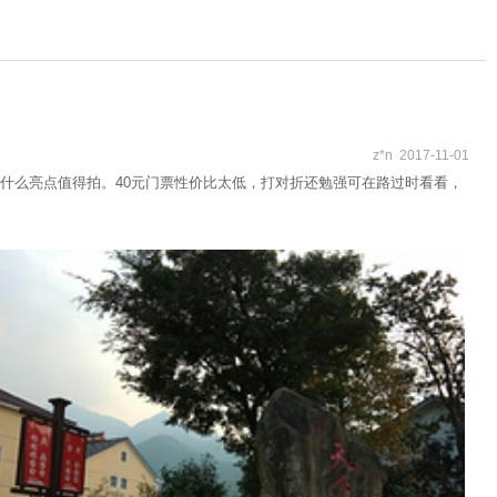
z*n 2017-11-01
什么亮点值得拍。40元门票性价比太低，打对折还勉强可在路过时看看，