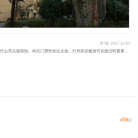
世*国 2017-11-01
什么亮点值得拍。40元门票性价比太低，打对折还勉强可在路过时看看，
59
¥
起