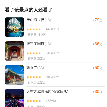
看了该景点的人还看了
79
天山海世界
(4A)
¥
起
447条评论


石家庄·裕华区
36
正定荣国府
(4A)
¥
起
830条评论


石家庄·正定县
50
隆兴寺
(4A)
¥
起
896条评论


石家庄·正定县
30
天空之城游乐园(石家庄店)
¥
起
2条评论


石家庄·桥西区