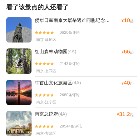
看了该景点的人还看了
10
侵华日军南京大屠杀遇难同胞纪念馆
(4A)
¥
起
6620条评论


南京·建邺区
66
红山森林动物园
(4A)
¥
起
2143条评论


南京·玄武区
40
牛首山文化旅游区
(4A)
¥
起
2680条评论


南京·江宁区
31.2
南京总统府
(4A)
¥
起
20544条评论


南京·玄武区