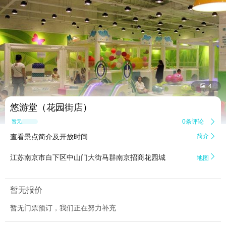


4
悠游堂（花园街店）
0条评论

暂无点评
查看景点简介及开放时间
简介


江苏南京市白下区中山门大街马群南京招商花园城
地图
暂无报价
暂无门票预订，我们正在努力补充