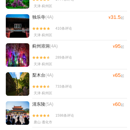
天津·蓟州区
31.5
独乐寺
(4A)
¥
起
410条评论


天津·蓟州区
95
蓟州溶洞
(4A)
¥
起
289条评论


天津·蓟州区
65
梨木台
(4A)
¥
起
733条评论


天津·蓟州区
60
清东陵
(5A)
¥
起
1598条评论


唐山·遵化市