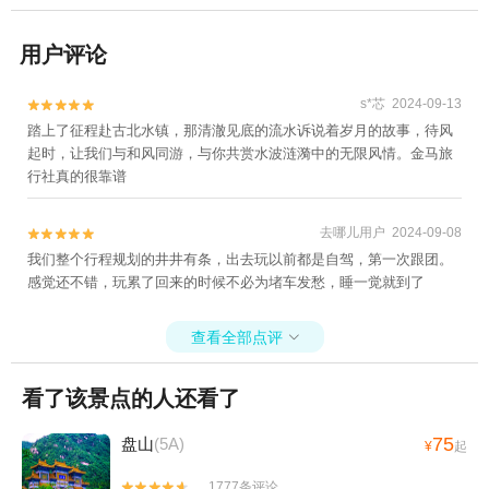
用户评论
s*芯 2024-09-13


踏上了征程赴古北水镇，那清澈见底的流水诉说着岁月的故事，待风
起时，让我们与和风同游，与你共赏水波涟漪中的无限风情。金马旅
行社真的很靠谱
去哪儿用户 2024-09-08


我们整个行程规划的井井有条，出去玩以前都是自驾，第一次跟团。
感觉还不错，玩累了回来的时候不必为堵车发愁，睡一觉就到了
查看全部点评

看了该景点的人还看了
75
盘山
(5A)
¥
起
1777条评论

