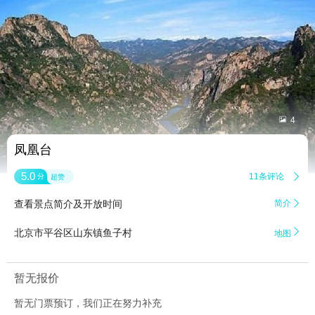


4
凤凰台
5.0
11条评论

分
超赞
查看景点简介及开放时间
简介


北京市平谷区山东镇鱼子村
地图
暂无报价
暂无门票预订，我们正在努力补充