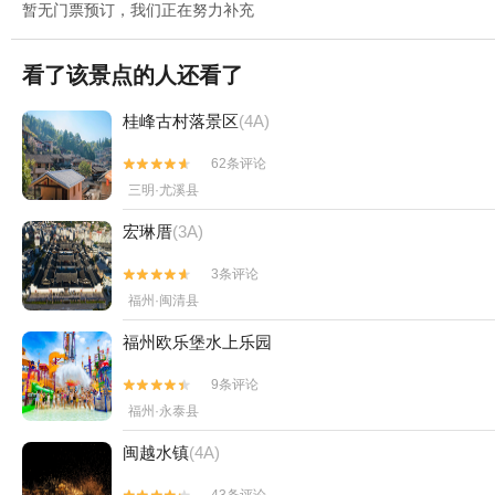
暂无门票预订，我们正在努力补充
看了该景点的人还看了
桂峰古村落景区
(4A)
62条评论


三明·尤溪县
宏琳厝
(3A)
3条评论


福州·闽清县
福州欧乐堡水上乐园
9条评论


福州·永泰县
闽越水镇
(4A)