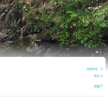

1
0条评论

简介


地图