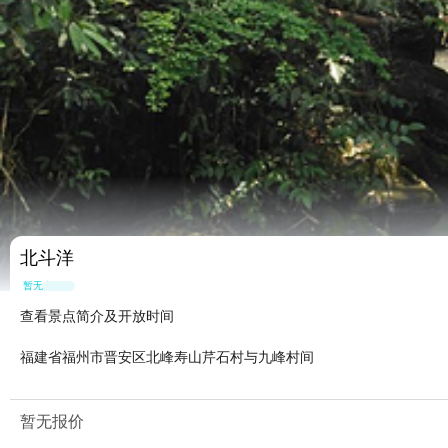
北斗洋
暂无点评
查看景点简介及开放时间
福建省福州市晋安区北峰寿山芹石村与九峰村间
暂无报价