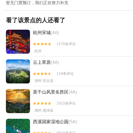
暂无门票预订，我们正在努力补充
看了该景点的人还看了
杭州宋城
(4A)
1170条评论


杭州
云上草原
(4A)
119条评论


湖州·安吉县
莫干山风景名胜区
(4A)
3315条评论


湖州·德清县
西溪国家湿地公园
(5A)