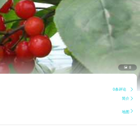

8
0条评论

简介


地图