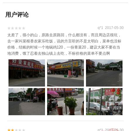
用户评论
q*1 2017-05-30


太差了，很小的山，原路去原路回，什么都没有，而且周边店很坑，
去一家叫菜根香农家乐吃饭，说的方言听的不是太明白，菜单也没标
价格，结账的时候一个地锅鸡120，一份青菜20，建议大家不要在当
地消费，饿了忍着去独山镇上去吃，不标价格的菜单不要点啊
共9张
q*1 2017-05-30

