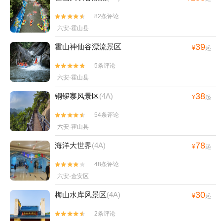
82条评论


六安·霍山县
39
霍山神仙谷漂流景区
¥
起
5条评论


六安·霍山县
38
铜锣寨风景区
(4A)
¥
起
54条评论


六安·霍山县
78
海洋大世界
(4A)
¥
起
48条评论


六安·金安区
30
梅山水库风景区
(4A)
¥
起
2条评论

