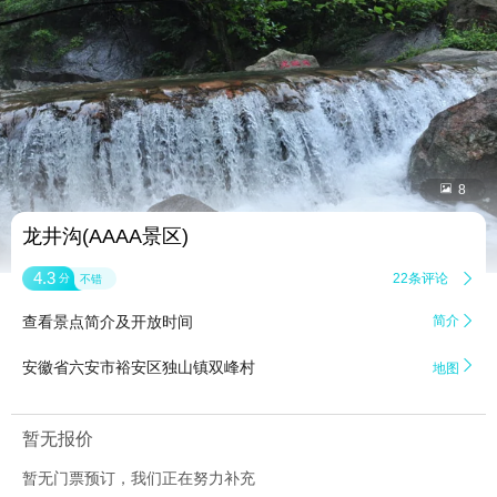


8
龙井沟(AAAA景区)
4.3
22条评论

分
不错
查看景点简介及开放时间
简介


安徽省六安市裕安区独山镇双峰村
地图
暂无报价
暂无门票预订，我们正在努力补充