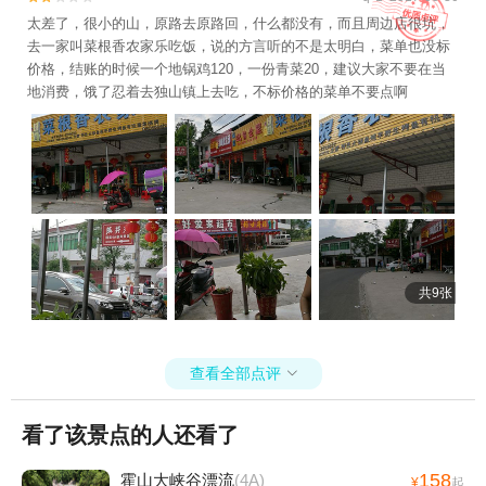
太差了，很小的山，原路去原路回，什么都没有，而且周边店很坑，
去一家叫菜根香农家乐吃饭，说的方言听的不是太明白，菜单也没标
价格，结账的时候一个地锅鸡120，一份青菜20，建议大家不要在当
地消费，饿了忍着去独山镇上去吃，不标价格的菜单不要点啊
共9张
查看全部点评

看了该景点的人还看了
158
霍山大峡谷漂流
(4A)
¥
起