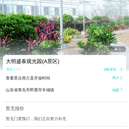


1
大明盛泰观光园(A景区)
0条评论

暂无点评
查看景点简介及开放时间
简介


山东省青岛市即墨市丰城镇
地图
暂无报价
暂无门票预订，我们正在努力补充