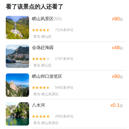
看了该景点的人还看了
90
崂山风景区
(5A)
¥
起
7216条评论


青岛·崂山区
48
会场赶海园
¥
起
1787条评论


青岛·崂山区
90
崂山仰口游览区
¥
起
5482条评论


青岛·崂山风景区
0.1
八水河
¥
起
2692条评论


青岛·崂山风景区