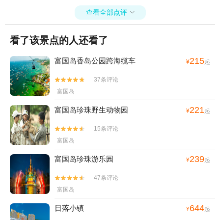
查看全部点评

看了该景点的人还看了
215
富国岛香岛公园跨海缆车
¥
起
37条评论


富国岛
221
富国岛珍珠野生动物园
¥
起
15条评论


富国岛
239
富国岛珍珠游乐园
¥
起
47条评论


富国岛
644
日落小镇
¥
起