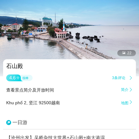


22
石山殿
4.6
3条评论

分
很棒
查看景点简介及开放时间
简介


Khu phố 2, 坚江 92500越南
地图
一日游
【沧州出发】吴桥杂技大世界+石山殿+南大港湿