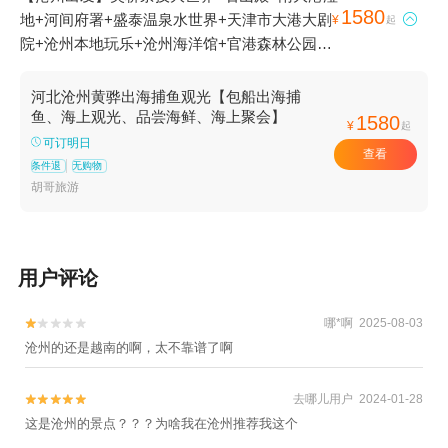
1580
地+河间府署+盛泰温泉水世界+​天津市大港大剧

¥
起
院+沧州本地玩乐+沧州海洋馆+官港森林公园
+沧州园博园+东渡码头出海捕鱼基地+黄骅古贝
壳堤1日游
河北沧州黄骅出海捕鱼观光【包船出海捕
鱼、海上观光、品尝海鲜、海上聚会】
1580
¥
起
可订明日
查看
条件退
无购物
胡哥旅游
用户评论
哪*啊 2025-08-03


沧州的还是越南的啊，太不靠谱了啊
去哪儿用户 2024-01-28


这是沧州的景点？？？为啥我在沧州推荐我这个