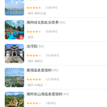
53条评论


潮州·潮州古城
潮州绿太阳欢乐世界
(4A)
42条评论


潮州
淡浮院
(4A)
101条评论


潮州·湘桥区
鹿湖温泉度假村
(4A)
127条评论


梅州·丰顺县
潮州东山湖温泉度假村
(4A)
2条评论

