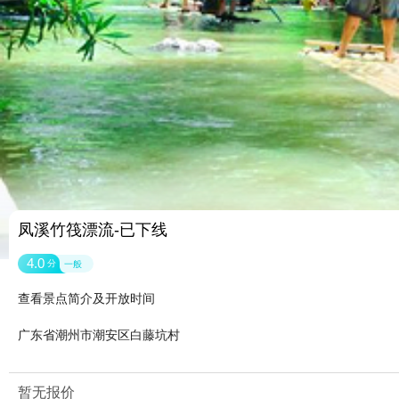
凤溪竹筏漂流-已下线
4.0
分
一般
查看景点简介及开放时间
广东省潮州市潮安区白藤坑村
暂无报价