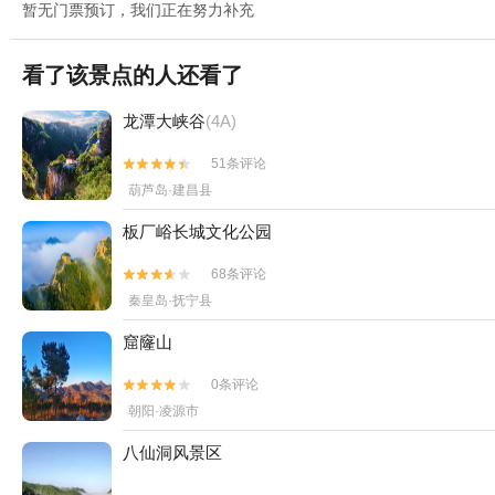
暂无门票预订，我们正在努力补充
看了该景点的人还看了
龙潭大峡谷
(4A)
51条评论


葫芦岛·建昌县
板厂峪长城文化公园
68条评论


秦皇岛·抚宁县
窟窿山
0条评论


朝阳·凌源市
八仙洞风景区