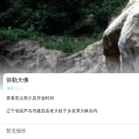
弥勒大佛
暂无点评
查看景点简介及开放时间
辽宁省葫芦岛市建昌县老大杖子乡龙潭大峡谷内
暂无报价