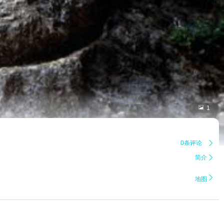

1
0条评论

简介


地图