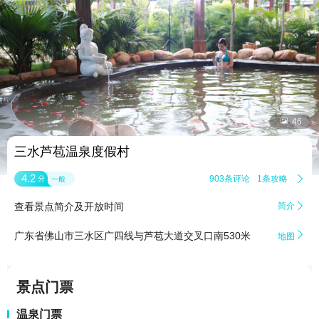


46
三水芦苞温泉度假村
4.2
903条评论
1条攻略

分
一般
查看景点简介及开放时间
简介


广东省佛山市三水区广四线与芦苞大道交叉口南530米
地图
景点门票
温泉门票