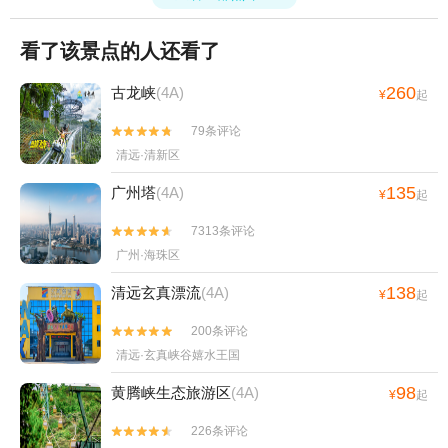
看了该景点的人还看了
260
古龙峡
(4A)
¥
起
79条评论


清远·清新区
135
广州塔
(4A)
¥
起
7313条评论


广州·海珠区
138
清远玄真漂流
(4A)
¥
起
200条评论


清远·玄真峡谷嬉水王国
98
黄腾峡生态旅游区
(4A)
¥
起
226条评论

