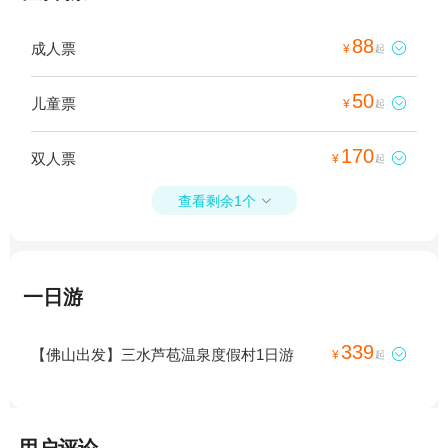
88
成人票

¥
起
50
儿童票

¥
起
170
双人票

¥
起
查看剩余1个

一日游
339
【佛山出发】三水芦苞温泉度假村1日游

¥
起