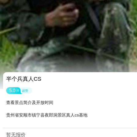
半个兵真人CS
5.0
分
超赞
查看景点简介及开放时间
贵州省安顺市镇宁县夜郎洞景区真人cs基地
暂无报价