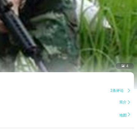

4
2条评论

简介


地图