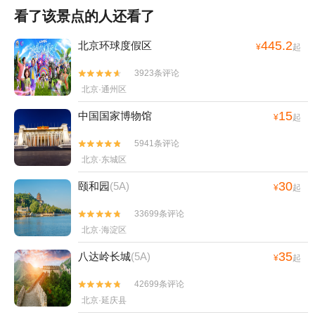
看了该景点的人还看了
445.2
北京环球度假区
¥
起
3923条评论


北京·通州区
15
中国国家博物馆
¥
起
5941条评论


北京·东城区
30
颐和园
(5A)
¥
起
33699条评论


北京·海淀区
35
八达岭长城
(5A)
¥
起
42699条评论


北京·延庆县