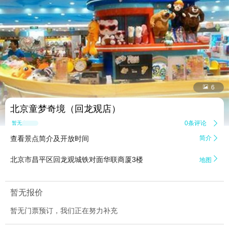


6
北京童梦奇境（回龙观店）
0条评论

暂无点评
查看景点简介及开放时间
简介


北京市昌平区回龙观城铁对面华联商厦3楼
地图
暂无报价
暂无门票预订，我们正在努力补充