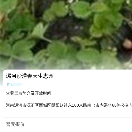
漯河沙澧春天生态园
暂无点评
查看景点简介及开放时间
河南漯河市源汇区西城区阴阳赵镇东100米路南（市内乘坐68路公交
暂无报价