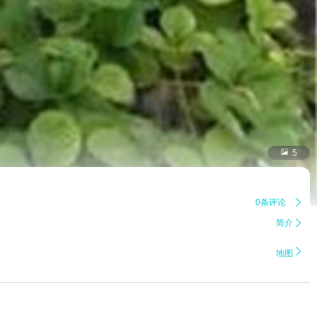

5
0条评论

简介


地图