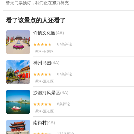
暂无门票预订，我们正在努力补充
看了该景点的人还看了
许慎文化园
(4A)
67条评论


漯河·召陵区
神州鸟园
(4A)
67条评论


漯河·源汇区
沙澧河风景区
(4A)
8条评论


漯河·源汇区
南街村
(4A)