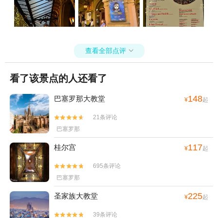
查看全部点评

看了该景点的人还看了
148
巴塞罗那大教堂
¥
起
21条评论


巴塞罗那
117
桂尔宫
¥
起
695条评论


巴塞罗那
225
圣家族大教堂
¥
起
39条评论

