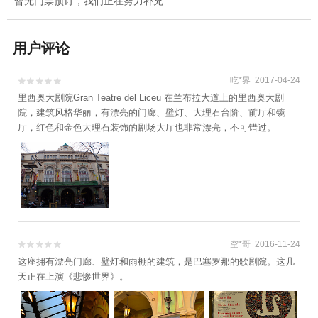
暂无门票预订，我们正在努力补充
用户评论
吃*界 2017-04-24


里西奥大剧院Gran Teatre del Liceu 在兰布拉大道上的里西奥大剧
院，建筑风格华丽，有漂亮的门廊、壁灯、大理石台阶、前厅和镜
厅，红色和金色大理石装饰的剧场大厅也非常漂亮，不可错过。
空*哥 2016-11-24


这座拥有漂亮门廊、壁灯和雨棚的建筑，是巴塞罗那的歌剧院。这几
天正在上演《悲惨世界》。