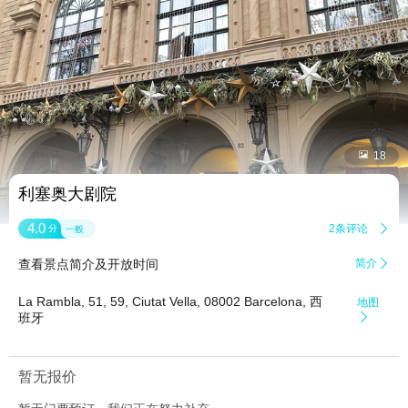


18
利塞奥大剧院
4.0
2条评论

分
一般
查看景点简介及开放时间
简介

La Rambla, 51, 59, Ciutat Vella, 08002 Barcelona, 西
地图
班牙

暂无报价