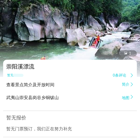


1
崇阳溪漂流
0条评论

暂无点评
查看景点简介及开放时间
简介


武夷山崇安县岗谷乡铜钹山
地图
暂无报价
暂无门票预订，我们正在努力补充