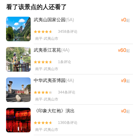
看了该景点的人还看了
0
武夷山国家公园
(5A)
¥
起
3458条评论


南平·武夷山市
60
武夷香江茗苑
(4A)
¥
起
1条评论


南平·武夷山市
9
中华武夷茶博园
(4A)
¥
起
344条评论


南平·武夷山市
0
《印象大红袍》演出
¥
起
1360条评论


南平·武夷山市