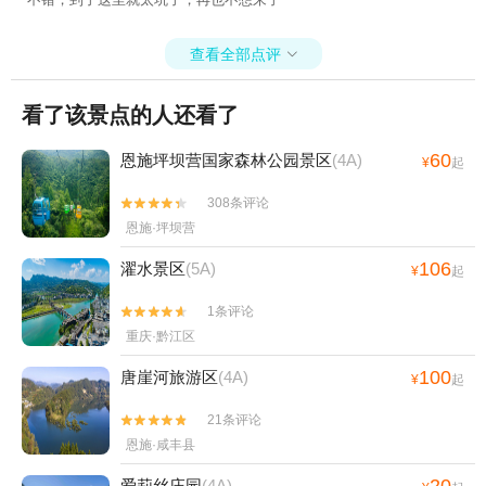
查看全部点评

看了该景点的人还看了
60
恩施坪坝营国家森林公园景区
(4A)
¥
起
308条评论


恩施·坪坝营
106
濯水景区
(5A)
¥
起
1条评论


重庆·黔江区
100
唐崖河旅游区
(4A)
¥
起
21条评论


恩施·咸丰县
爱莉丝庄园
(4A)