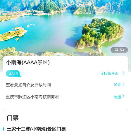


53
小南海(AAAA景区)
3.6
210条评论

分
查看景点简介及开放时间
简介


重庆市黔江区小南海镇南海村
地图
门票
土家十三寨(小南海)景区门票