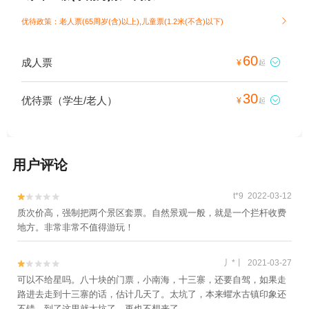
优待政策：老人票(65周岁(含)以上),儿童票(1.2米(不含)以下)

60
成人票

¥
起
30
优待票（学生/老人）

¥
起
用户评论
t*9 2022-03-12


质次价高，强制把两个景区套票。自然景观一般，就是一个拦杆收费
地方。非常非常不值得游玩！
丿*丨 2021-03-27


可以不给星吗。八十块的门票，小南海，十三寨，还要自驾，如果走
路进去走到十三寨的话，估计几天了。太坑了，本来蠷水古镇印象还
不错，到了这里就太坑了，再也不想来了