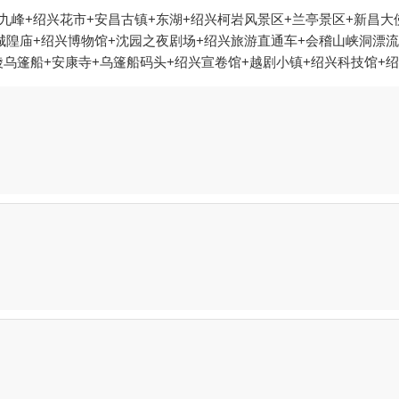
九峰+绍兴花市+安昌古镇+东湖+绍兴柯岩风景区+兰亭景区+新昌大
城隍庙+绍兴博物馆+沈园之夜剧场+绍兴旅游直通车+会稽山峡洞漂
乌篷船+安康寺+乌篷船码头+绍兴宣卷馆+越剧小镇+绍兴科技馆+绍