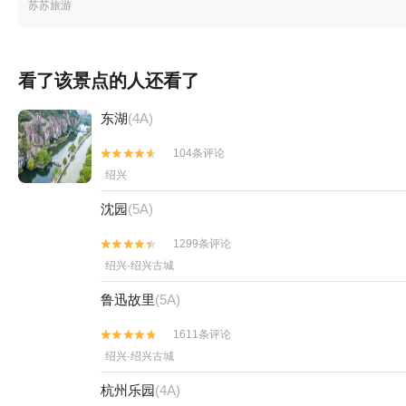
苏苏旅游
看了该景点的人还看了
东湖
(4A)
104条评论


绍兴
沈园
(5A)
1299条评论


绍兴·绍兴古城
鲁迅故里
(5A)
1611条评论


绍兴·绍兴古城
杭州乐园
(4A)