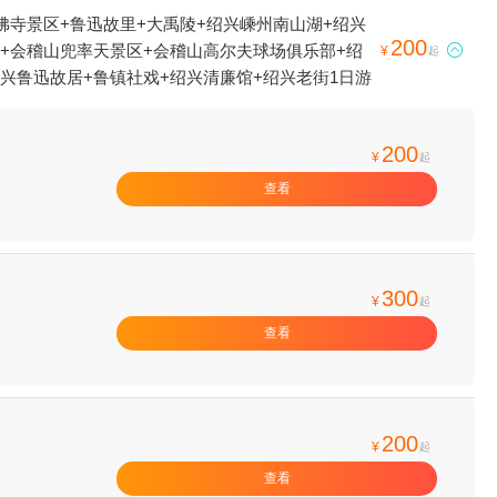
佛寺景区+鲁迅故里+大禹陵+绍兴嵊州南山湖+绍兴
200
流+会稽山兜率天景区+会稽山高尔夫球场俱乐部+绍

¥
起
兴鲁迅故居+鲁镇社戏+绍兴清廉馆+绍兴老街1日游
200
¥
起
查看
300
¥
起
查看
200
¥
起
查看