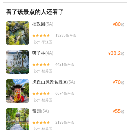
看了该景点的人还看了
80
拙政园
(5A)
¥
起
13235条评论


苏州·平江区
38.2
狮子林
(4A)
¥
起
4421条评论


苏州·姑苏区
70
虎丘山风景名胜区
(5A)
¥
起
6674条评论


苏州·姑苏区
55
留园
(5A)
¥
起
2193条评论


苏州·姑苏区