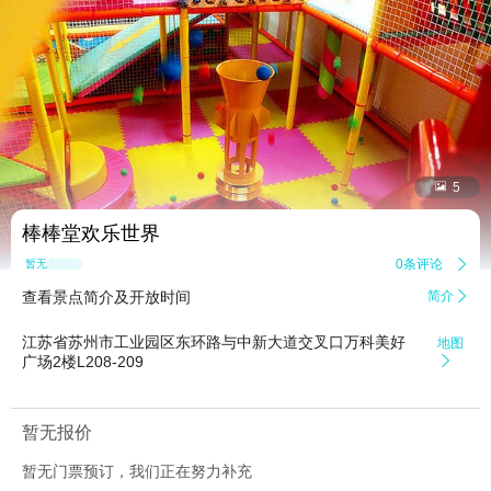


5
棒棒堂欢乐世界
0条评论

暂无点评
查看景点简介及开放时间
简介

江苏省苏州市工业园区东环路与中新大道交叉口万科美好
地图
广场2楼L208-209

暂无报价
暂无门票预订，我们正在努力补充