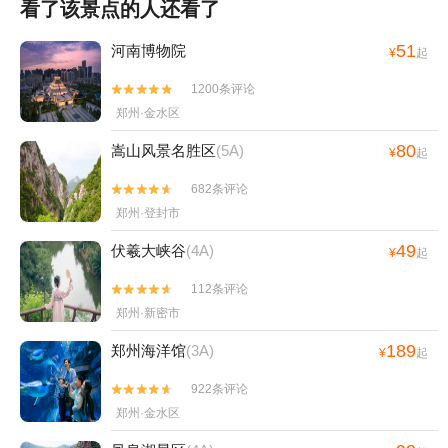
看了该景点的人还看了
51
河南博物院
¥
起
1200条评论


郑州·金水区
80
嵩山风景名胜区
(5A)
¥
起
682条评论


郑州·登封市
49
伏羲大峡谷
(4A)
¥
起
112条评论


郑州·新密市
189
郑州海洋馆
(3A)
¥
起
922条评论


郑州·金水区