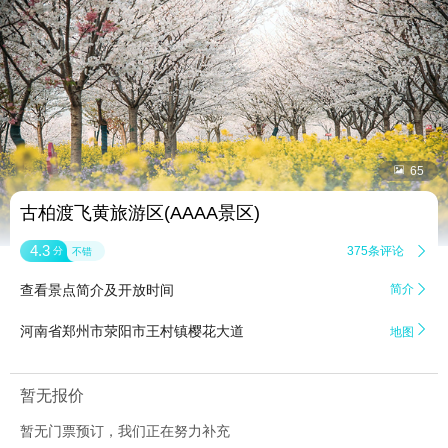


65
古柏渡飞黄旅游区(AAAA景区)
4.3
375条评论

分
不错
查看景点简介及开放时间
简介


河南省郑州市荥阳市王村镇樱花大道
地图
暂无报价
暂无门票预订，我们正在努力补充