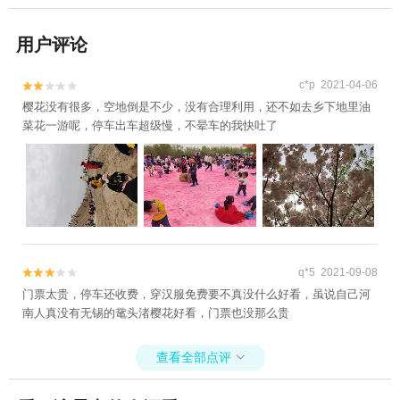
用户评论
c*p 2021-04-06


樱花没有很多，空地倒是不少，没有合理利用，还不如去乡下地里油
菜花一游呢，停车出车超级慢，不晕车的我快吐了
q*5 2021-09-08


门票太贵，停车还收费，穿汉服免费要不真没什么好看，虽说自己河
南人真没有无锡的鼋头渚樱花好看，门票也没那么贵
查看全部点评
