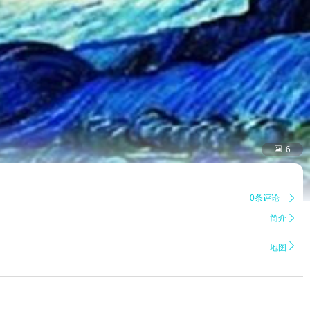

6
0条评论

简介


地图