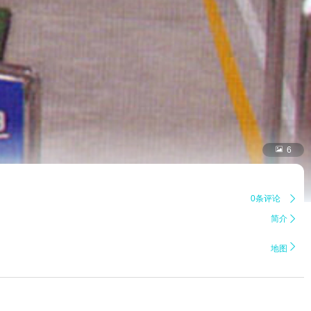

6
0条评论

简介


地图