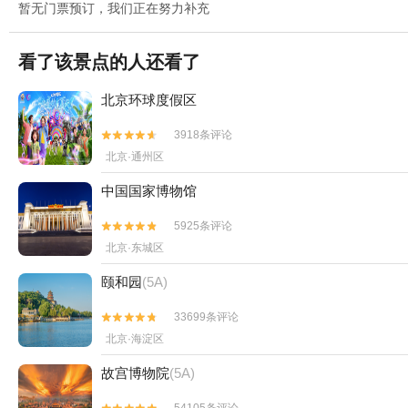
暂无门票预订，我们正在努力补充
看了该景点的人还看了
北京环球度假区
3918条评论


北京·通州区
中国国家博物馆
5925条评论


北京·东城区
颐和园
(5A)
33699条评论


北京·海淀区
故宫博物院
(5A)