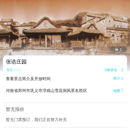


1
张诰庄园
0条评论

暂无点评
查看景点简介及开放时间
简介


河南省郑州市巩义市浮戏山雪花洞风景名胜区
地图
暂无报价
暂无门票预订，我们正在努力补充