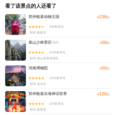
看了该景点的人还看了
238
郑州银基动物王国
¥
起
338条评论


郑州·新密市
58
嵩山少林景区
(5A)
¥
起
4158条评论


郑州·嵩山风景名胜区
50
河南博物院
¥
起
1202条评论


郑州·金水区
120
郑州银基乐海神话世界
¥
起
135条评论


郑州·新密市