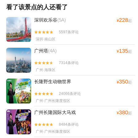
看了该景点的人还看了
228
深圳欢乐谷
(5A)
¥
起
5597条评论


深圳·南山区
135
广州塔
(4A)
¥
起
7314条评论


广州·海珠区
350
长隆野生动物世界
¥
起
24066条评论


广州·广州长隆度假区
380
广州长隆国际大马戏
¥
起
8484条评论


广州·广州长隆度假区