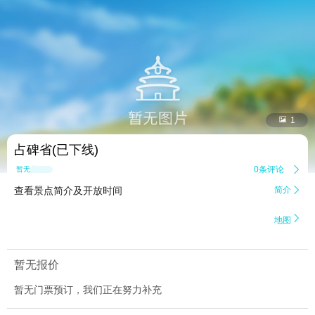


1
占碑省(已下线)
0条评论

暂无点评
查看景点简介及开放时间
简介


地图
暂无报价
暂无门票预订，我们正在努力补充