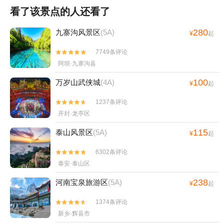
看了该景点的人还看了
280
九寨沟风景区
(5A)
¥
起
7749条评论


阿坝·九寨沟县
100
万岁山武侠城
(4A)
¥
起
1237条评论


开封·龙亭区
115
泰山风景区
(5A)
¥
起
6302条评论


泰安·泰山区
238
河南宝泉旅游区
(5A)
¥
起
1374条评论


新乡·辉县市