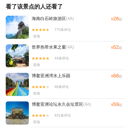
看了该景点的人还看了
28
海南白石岭旅游区
(4A)
¥
起
775条评论


琼海
52
世界热带水果之窗
(4A)
¥
起
44条评论


琼海
68
博鳌亚洲湾水上乐园
¥
起
88条评论


琼海
59
博鳌亚洲论坛永久会址景区
(4A)
¥
起
831条评论


琼海