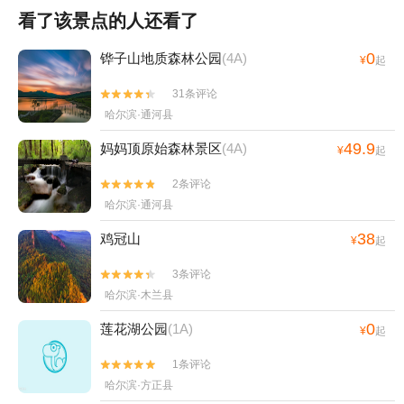
看了该景点的人还看了
0
铧子山地质森林公园
(4A)
¥
起
31条评论


哈尔滨·通河县
49.9
妈妈顶原始森林景区
(4A)
¥
起
2条评论


哈尔滨·通河县
38
鸡冠山
¥
起
3条评论


哈尔滨·木兰县
0
莲花湖公园
(1A)
¥
起
1条评论


哈尔滨·方正县