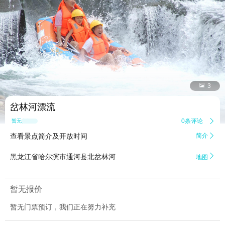


3
岔林河漂流
0条评论

暂无点评
查看景点简介及开放时间
简介


黑龙江省哈尔滨市通河县北岔林河
地图
暂无报价
暂无门票预订，我们正在努力补充