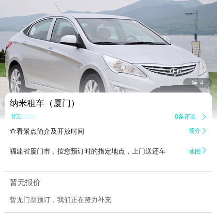


4
纳米租车（厦门）
0条评论

暂无点评
查看景点简介及开放时间
简介


福建省厦门市，按您预订时的指定地点，上门送还车
地图
暂无报价
暂无门票预订，我们正在努力补充