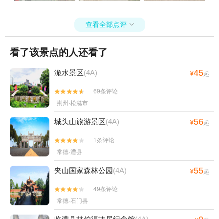
查看全部点评

看了该景点的人还看了
45
洈水景区
(4A)
¥
起
69条评论


荆州·松滋市
56
城头山旅游景区
(4A)
¥
起
1条评论


常德·澧县
55
夹山国家森林公园
(4A)
¥
起
49条评论


常德·石门县