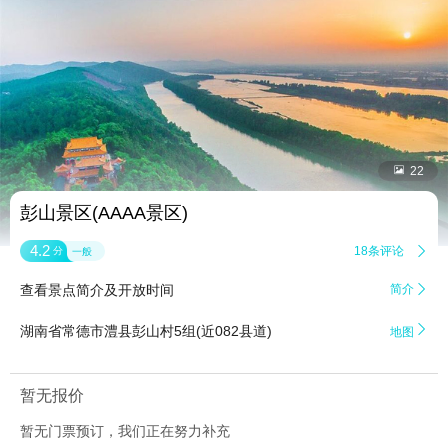


22
彭山景区(AAAA景区)
4.2
18条评论

分
一般
查看景点简介及开放时间
简介


湖南省常德市澧县彭山村5组(近082县道)
地图
暂无报价
暂无门票预订，我们正在努力补充