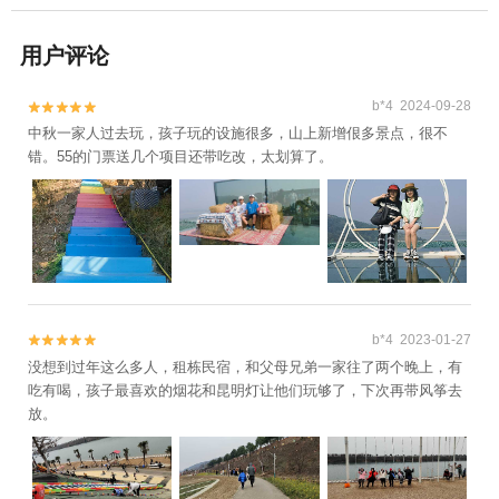
用户评论
b*4 2024-09-28


中秋一家人过去玩，孩子玩的设施很多，山上新增佷多景点，很不
错。55的门票送几个项目还带吃改，太划算了。
b*4 2023-01-27


没想到过年这么多人，租栋民宿，和父母兄弟一家往了两个晚上，有
吃有喝，孩子最喜欢的烟花和昆明灯让他们玩够了，下次再带风筝去
放。