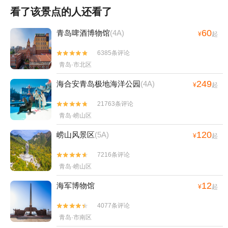
看了该景点的人还看了
60
青岛啤酒博物馆
(4A)
¥
起
6385条评论


青岛·市北区
249
海合安青岛极地海洋公园
(4A)
¥
起
21763条评论


青岛·崂山区
120
崂山风景区
(5A)
¥
起
7216条评论


青岛·崂山区
12
海军博物馆
¥
起
4077条评论


青岛·市南区