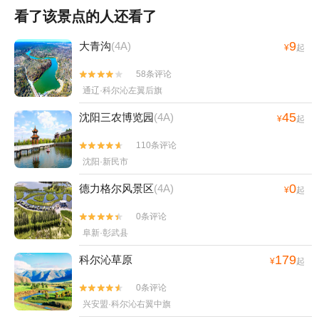
看了该景点的人还看了
9
大青沟
(4A)
¥
起
58条评论


通辽·科尔沁左翼后旗
45
沈阳三农博览园
(4A)
¥
起
110条评论


沈阳·新民市
0
德力格尔风景区
(4A)
¥
起
0条评论


阜新·彰武县
179
科尔沁草原
¥
起
0条评论


兴安盟·科尔沁右翼中旗