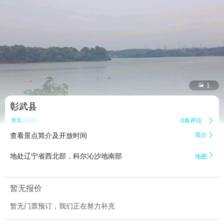


1
彰武县
0条评论

暂无点评
查看景点简介及开放时间
简介


地处辽宁省西北部，科尔沁沙地南部
地图
暂无报价
暂无门票预订，我们正在努力补充