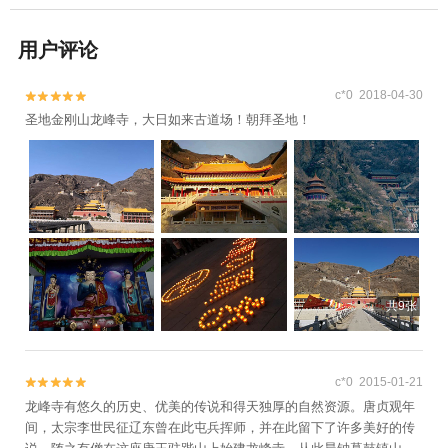
用户评论
c*0 2018-04-30


圣地金刚山龙峰寺，大日如来古道场！朝拜圣地！
共9张
c*0 2015-01-21


龙峰寺有悠久的历史、优美的传说和得天独厚的自然资源。唐贞观年
间，太宗李世民征辽东曾在此屯兵挥师，并在此留下了许多美好的传