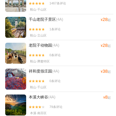
1467条评论


鞍山·千山区
28
千山老院子景区
(4A)
¥
起
1条评论


鞍山·立山区
28
老院子动物园
(4A)
¥
起
0条评论


鞍山·腾鳌特区
38
祥和度假庄园
(4A)
¥
起
0条评论


鞍山·千山区
8
本溪大峡谷
(4A)
¥
起
79条评论


本溪·南芬区