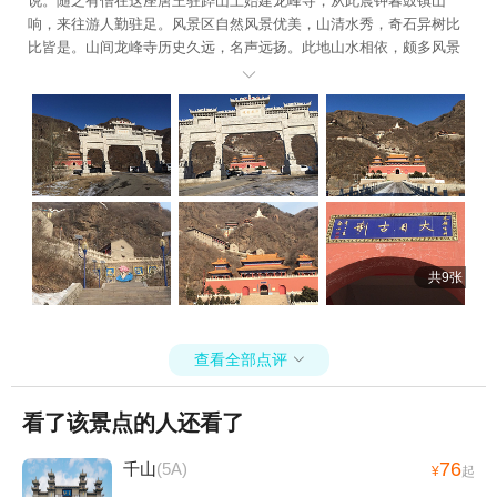
说。随之有僧在这座唐王驻跸山上始建龙峰寺，从此晨钟暮鼓镇山
响，来往游人勤驻足。风景区自然风景优美，山清水秀，奇石异树比
比皆是。山间龙峰寺历史久远，名声远扬。此地山水相依，颇多风景
佳胜之处，四季景色美不胜收，民间传说优美动人。金刚山上龙头峰

白天日光镀金身，晚上月光映龙鳞。拾级而上，南可见山峦相叠状若
孔雀开屏，仰视北面，有金刚力士、金蟾迎旭、犀龟望月天然美景。
近寺旧址，双峰耸峙、云雾缭绕，近观白云洞、仰望迎客松、远望卧
佛山、俯视九龙河，处处美景美不胜收。人头峰、卧狮峰、一线天、
鹰嘴松等金刚山28处自然景观鬼斧神工让人称绝。圆通宝殿、白云洞
天、东西配殿、斋堂、仙人桥、龙佛堂、天王殿、种鼓楼、山门等人
文景观独树一帜别具匠心。东北地区唯一一座藏有佛祖舍利子的舍利
塔也以塔高21米、空心汉白玉塔身而国内罕见。正是一脉碧水依山环
共9张
绕，清流蜿蜒时隐时现，岩显姿媚如蟠龙卧虎，大山含笑似藏有洞
天。
查看全部点评

看了该景点的人还看了
76
千山
(5A)
¥
起