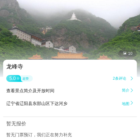


10
龙峰寺
5.0
2条评论

分
超赞
查看景点简介及开放时间
简介


辽宁省辽阳县东部山区下达河乡
地图
暂无报价
暂无门票预订，我们正在努力补充